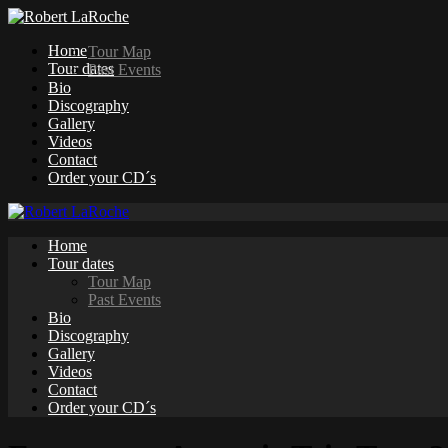
Home
Tour Map
Tour dates
Past Events
Bio
Discography
Gallery
Videos
Contact
Order your CD´s
Home
Tour dates
Tour Map
Past Events
Bio
Discography
Gallery
Videos
Contact
Order your CD´s