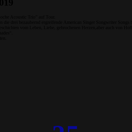
2019
oche Acoustic Trio” auf Tour.
en die drei bezaubernd ergreifende American Singer Songwriter Songs 
en Geschichten vom Leben, Liebe, gebrochenen Herzen,aber auch von H
hades“.
ten.