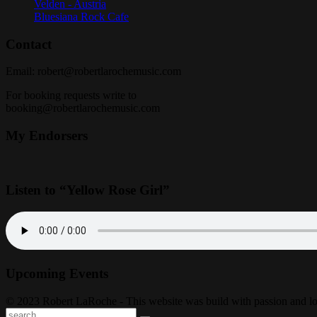
Velden - Austria
Bluesiana Rock Cafe
Contact
Email:
robert@robertlarochemusic.com
For booking requests write to
booking@robertlarochemusic.com
My Endorsers
Listen to “Yellow Rose Girl”
Upcoming Events
© 2023 Robert LaRoche - This website was build with passion and l